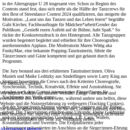
in der Altersgruppe U 28 insgesamt vier. Schon zu Beginn des
Contests stand fest, dass sich mehr als die Hälfte der Tanzcrews für
den Best of Streetdance Contest 2024 qualifizieren, das steigerte die
Motivation. „Lasst uns das Tanzen und das Leben feiern“ begrüßte
Gabi Kircher, Fachbeauftragte für Mädchen*arbeit/Gender das
Publikum. „Genießt euren Auftritt auf de Bühne, habt Spaß.“ So
rückte der Konkurrenzdruck in den Hintergrund. Alle Tanzgruppen
wurden begeistert begleitet und erhielten für ihre Choreografien
anerkennenden Applaus. Die Moderatorin Maren Wittig aka
FunkyMae, eine bekannte Popping-Tanztrainerin, führte die
Tänzer:innen und Gäste kompetent und gut gelaunt durch das
Programm.
Die Jury bestand aus drei erfahrenen Tanztrainer:innen. Oliva
Musleh und Maike Leditzky aus Sindelfingen sowie Larry King aus
Stuttgart bewerteten die Crews nach den Kriterien Choreografie,
Wir benutzen Cookies
Synchronität, Technik, Kreativität, Effekte und Ausstrahlung. Sie
standen nach dem Contest interessierten Tänzer*innen für
Wir nutzen Cookies auf unserer Website. Einige von ihnen sind
Nachfragen zur Verfü- gung.
essenziell für den Betrieb der Seite, während andere uns helfen, diese
Website und die Nutzererfahrung zu verbessern (Tracking Cookies).
Bei der Sieger:innen-Ehrung wurden alle Gruppen auf die Bühne
Sie können selbst entscheiden, ob Sie die Cookies zulassen möchten.
geholt. Die Tänzer.innen erhielten eine Urkunde, kleine Geldpreise
Bitte beachten Sie, dass bei einer Ablehnung womöglich nicht mehr
und ein kleines persönliches Geschenk, z.B. Caps, Wallets,
alle Funktionalitäten der Seite zur Verfügung stehen.
Kosmetikartikel und Sweeties. Die Erstplatzierten jeder
Altersgruppe präsentierten im Anschluss an die Sieger:innen-Ehrung
Akzeptieren
Ablehnen