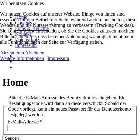
Wir benutzen Cookies
Wir nutzen Cookies auf unserer Website. Einige von ihnen sind
Home
essenziell für den Betrieb der Seite, während andere uns helfen, diese
Contests
Website und die Nutzererfahrung zu verbessern (Tracking Cookies).
Fotos & Berichte
Sie können selbst entscheiden, ob Sie die Cookies zulassen möchten.
Kontakt
Bitte beachten Sie, dass bei einer Ablehnung womöglich nicht mehr
Datenschutz
alle Funktionalitäten der Seite zur Verfügung stehen.
Impressum
Akzeptieren
Ablehnen
Weitere Informationen
|
Impressum
Home
Bitte die E-Mail-Adresse des Benutzerkontos eingeben. Ein
Bestätigungscode wird dann an diese verschickt. Sobald der
Code vorliegt, kann ein neues Passwort für das Benutzerkonto
festgelegt werden.
E-Mail-Adresse
*
Senden